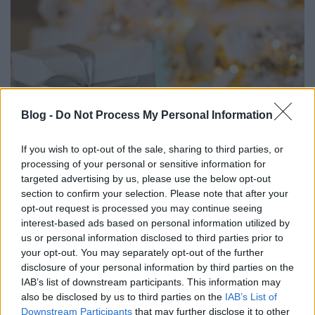
Blog -
Do Not Process My Personal Information
If you wish to opt-out of the sale, sharing to third parties, or
processing of your personal or sensitive information for
targeted advertising by us, please use the below opt-out
section to confirm your selection. Please note that after your
Karácsony másképp
opt-out request is processed you may continue seeing
interest-based ads based on personal information utilized by
Miért ajándék az élmény Hévízen?
us or personal information disclosed to third parties prior to
heviz fan
•
2025. december 15.
0
your opt-out. You may separately opt-out of the further
disclosure of your personal information by third parties on the
A karácsonyi ajándékozás egyre inkább az élmények
IAB’s list of downstream participants. This information may
felé tolódik. Sokak számára ma már fontosabb a
also be disclosed by us to third parties on the
IAB’s List of
közösen megélt idő, mint egy újabb tárgy. ...
Downstream Participants
that may further disclose it to other