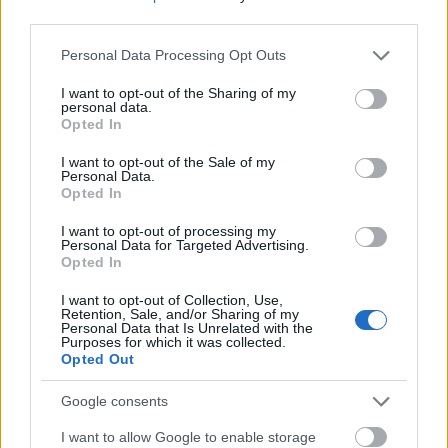
third parties.
Please note that this website/app uses one or more Google
Personal Data Processing Opt Outs
services and may gather and store information including but
not limited to your visit or usage behaviour. You may click to
I want to opt-out of the Sharing of my
personal data.
grant or deny consent to Google and its third-party tags to
Opted In
use your data for below specified purposes in below Google
consent section.
I want to opt-out of the Sale of my
Personal Data.
Opted In
I want to opt-out of processing my
Personal Data for Targeted Advertising.
Opted In
I want to opt-out of Collection, Use,
Retention, Sale, and/or Sharing of my
Personal Data that Is Unrelated with the
Purposes for which it was collected.
Téli wellness tippek senioroknak
Opted Out
Hévízen
Google consents
Amikor a hideg is jól esik
I want to allow Google to enable storage
heviz fan
•
2025. december 09.
0