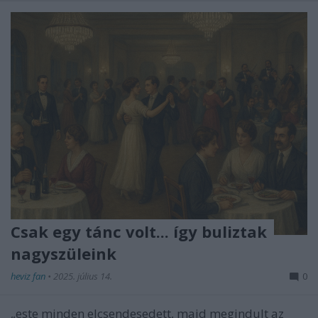
Csak egy tánc volt... így buliztak
nagyszüleink
heviz fan
•
2025. július 14.
0
„este minden elcsendesedett, majd megindult az