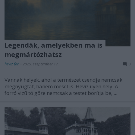
Legendák, amelyekben ma is
megmártózhatsz
heviz fan
•
2025. szeptember 17.
0
Vannak helyek, ahol a természet csendje nemcsak
megnyugtat, hanem mesél is. Hévíz ilyen hely. A
forró vizű tó gőze nemcsak a testet borítja be, ...