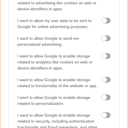
related to advertising like cookies on web or
device identifiers in apps.
Van valami varázslatos abban, amikor Hévízre
leérkezik a tél. A levegő csípős, a tó gőzölög, a város
I want to allow my user data to be sent to
pedig egy kicsit lelassul… és pont ez ...
Google for online advertising purposes.
I want to allow Google to send me
personalized advertising.
I want to allow Google to enable storage
related to analytics like cookies on web or
device identifiers in apps.
I want to allow Google to enable storage
related to functionality of the website or app.
I want to allow Google to enable storage
related to personalization.
I want to allow Google to enable storage
related to security, including authentication
Fények, illatok és ünnepi pillanatok –
functionality and fraud prevention, and other