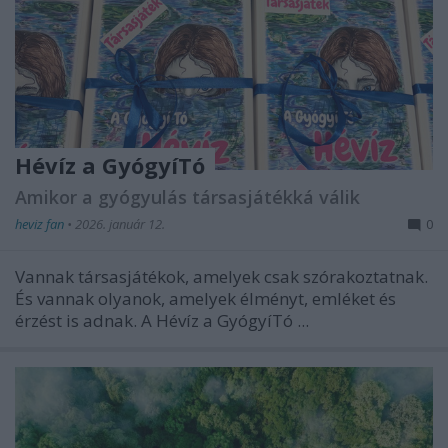
Hévíz a GyógyíTó
Amikor a gyógyulás társasjátékká válik
heviz fan
•
2026. január 12.
0
Vannak társasjátékok, amelyek csak szórakoztatnak.
És vannak olyanok, amelyek élményt, emléket és
érzést is adnak. A
Hévíz a GyógyíTó
...