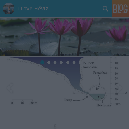
I Love Hévíz